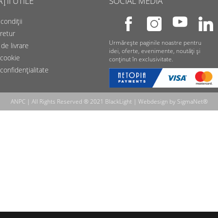
II UTILE
SOCIAL MEDIA
condiții
 retur
Urmărește paginile noastre pentru
de livrare
idei, oferte, evenimente, noutăți și
 cookie
conținut în exclusivitate.
 confidențialitate
ANPC
| All Rights Reserved ® 2021 BlackLight | Webdesign by
SigmaNet®