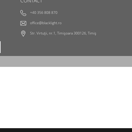
CONTACT
+40 356 808 870
office@blacklight.ro
Str. Virtuții, nr.1, Timișoara 300126, Timiș