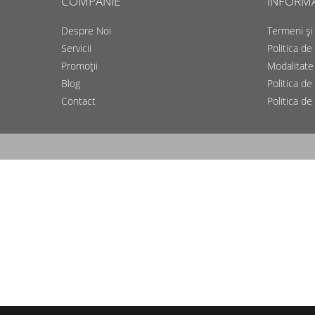
COMPANIE
INFORMAȚ
Despre Noi
Termeni și 
Servicii
Politica de
Promoții
Modalitate 
Blog
Politica de
Contact
Politica de