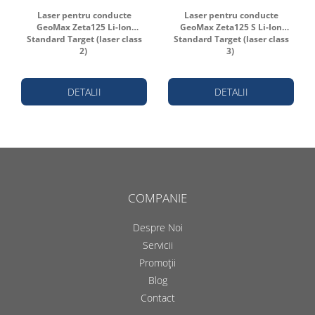
Laser pentru conducte
Laser pentru conducte
GeoMax Zeta125 Li-Ion
GeoMax Zeta125 S Li-Ion
Standard Target (laser class
Standard Target (laser class
2)
3)
DETALII
DETALII
COMPANIE
Despre Noi
Servicii
Promoții
Blog
Contact