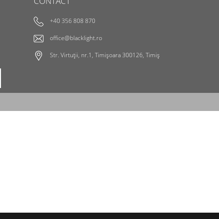
CONTACT
+40 356 808 870
office@blacklight.ro
Str. Virtuții, nr.1, Timișoara 300126, Timiș