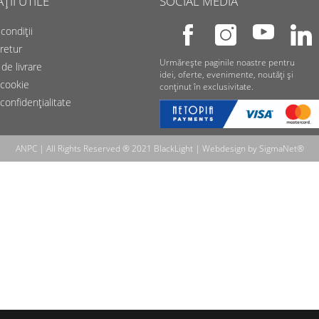
II UTILE
SOCIAL MEDIA
condiții
 retur
Urmărește paginile noastre pentru
de livrare
idei, oferte, evenimente, noutăți și
 cookie
conținut în exclusivitate.
 confidențialitate
ANPC
| All Rights Reserved ® 2021 BlackLight | Webdesign by
SigmaNet®