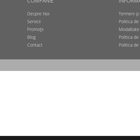
COMPANIE
INFORMAȚ
Despre Noi
Termeni și 
Servicii
Politica de
Promoții
Modalitate 
Blog
Politica de
Contact
Politica de