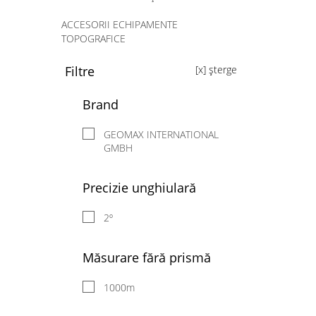
ACCESORII ECHIPAMENTE
TOPOGRAFICE
ALTELE
Filtre
[x] șterge
SOFTWARE
Brand
SERVICE ECHIPAMENTE-MENU
GEOMAX INTERNATIONAL
GMBH
ÎNCHIRIERI ECHIPAMENTE
Precizie unghiulară
2º
Măsurare fără prismă
1000m