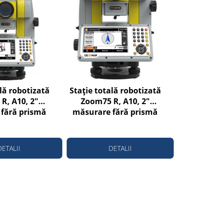
lă robotizată
Stație totală robotizată
R, A10, 2"
Zoom75 R, A10, 2"
fără prismă
măsurare fără prismă
la 1000m
până la 1000m
DETALII
DETALII