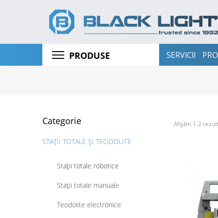
SERVICII
PRO
PRODUSE
Categorie
Afișăm 1-2 rezult
STAȚII TOTALE ȘI TEODOLITE
Stații totale robotice
Stații totale manuale
Teodolite electronice