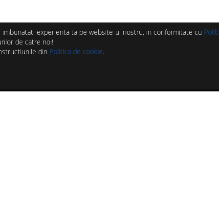
 si imbunatati experienta ta pe website-ul nostru, in conformitate cu
Polit
ilor de catre noi!
nstructiunile din
Politica de cookie
.
II UTILE
SOCIAL MEDIA
condiții
 retur
Urmărește paginile noastre pentru
de livrare
idei, oferte, evenimente, noutăți și
 cookie
conținut în exclusivitate.
 confidențialitate
ANPC
| All Rights Reserved ® 2021 BlackLight | Webdesign by
SigmaNet®