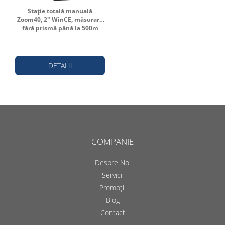
Stație totală manuală
Zoom40, 2" WinCE, măsurare
fără prismă până la 500m
DETALII
COMPANIE
Despre Noi
Servicii
Promoții
Blog
Contact