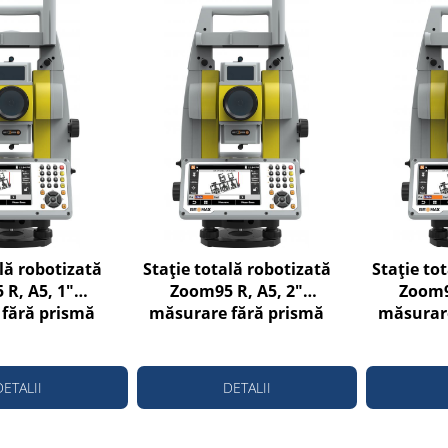
lă robotizată
Stație totală robotizată
Stație to
R, A5, 1"
Zoom95 R, A5, 2"
Zoom9
fără prismă
măsurare fără prismă
măsurare
la 500m
până la 500m
până
DETALII
DETALII