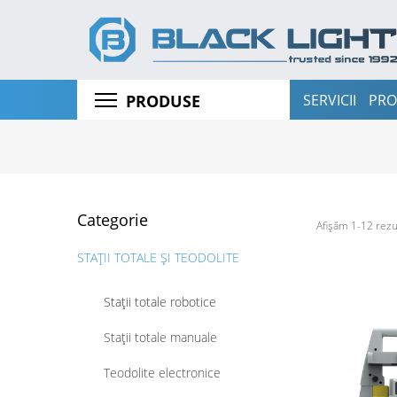
SERVICII
PRO
PRODUSE
Categorie
Afișăm 1-12 rezu
STAȚII TOTALE ȘI TEODOLITE
Stații totale robotice
Stații totale manuale
Teodolite electronice