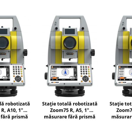
lă robotizată
Stație totală robotizată
Stație to
R, A10, 1"
Zoom75 R, A5, 1"
Zoom75
fără prismă
măsurare fără prismă
măsurare
la 1000m
până la 500m
până