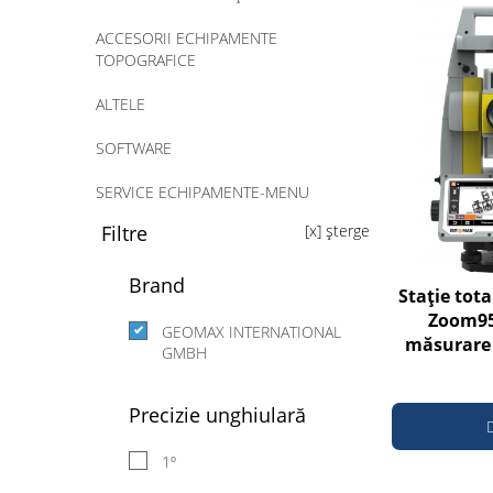
ACCESORII ECHIPAMENTE
TOPOGRAFICE
ALTELE
SOFTWARE
SERVICE ECHIPAMENTE-MENU
Filtre
[x] șterge
ÎNCHIRIERI ECHIPAMENTE
Brand
Stație tota
Zoom95 
GEOMAX INTERNATIONAL
măsurare 
GMBH
până 
Precizie unghiulară
1º