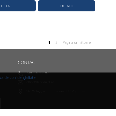
DETALII
DETALII
1
2
Pagina următoare
CONTACT
+40 356 808 870
ica de confidențialitate
.
office@blacklight.ro
Str. Virtuții, nr.1, Timișoara 300126, Timiș