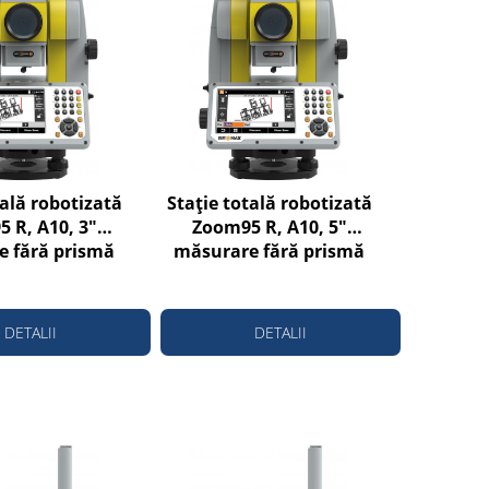
tală robotizată
Stație totală robotizată
 R, A10, 3"
Zoom95 R, A10, 5"
 fără prismă
măsurare fără prismă
 la 1000m
până la 1000m
DETALII
DETALII