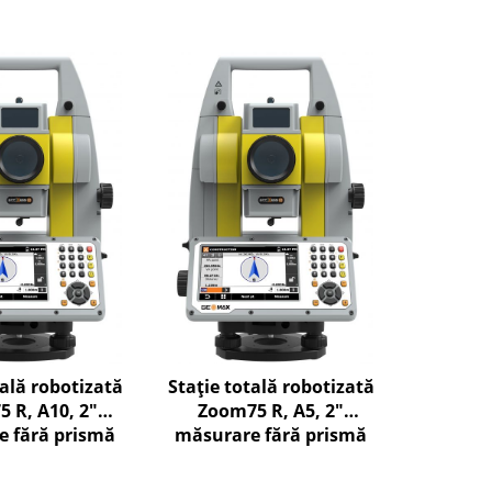
tală robotizată
Stație totală robotizată
 R, A10, 2"
Zoom75 R, A5, 2"
 fără prismă
măsurare fără prismă
 la 1000m
până la 500m