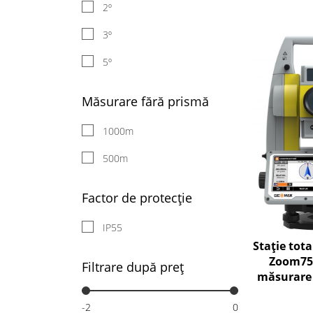
2º
3º
5º
Măsurare fără prismă
1000m
500m
Factor de protecție
IP55
Stație tota
Zoom75 
Filtrare după preț
măsurare 
până 
-2
0