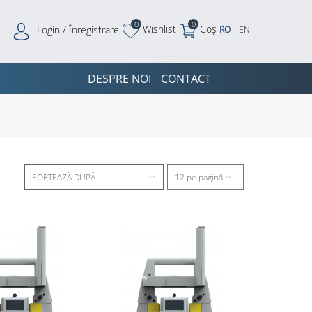
0
0
Wishlist
Coș
Login / Înregistrare
RO
EN
|
DESPRE NOI
CONTACT