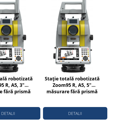
tală robotizată
Stație totală robotizată
5 R, A5, 3"
Zoom95 R, A5, 5"
 fără prismă
măsurare fără prismă
 la 500m
până la 500m
DETALII
DETALII