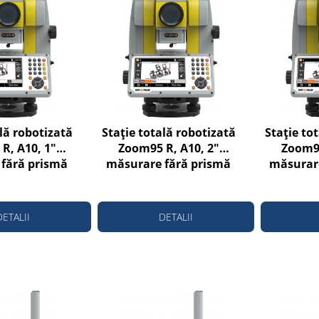
lă robotizată
Stație totală robotizată
Stație to
R, A10, 1"
Zoom95 R, A10, 2"
Zoom95
fără prismă
măsurare fără prismă
măsurare
la 1000m
până la 1000m
până
DETALII
DETALII