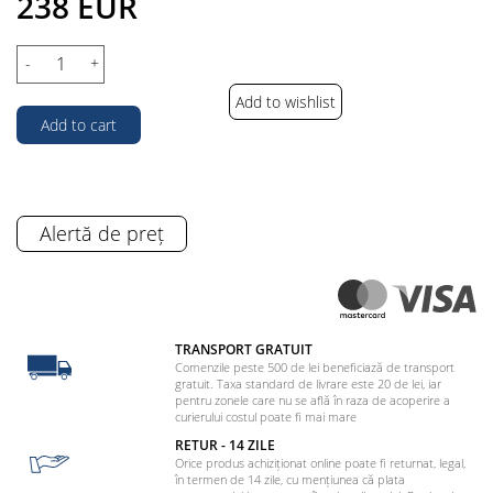
238 EUR
-
+
Add to wishlist
Add to cart
Alertă de preț
TRANSPORT GRATUIT
Comenzile peste 500 de lei beneficiază de transport
gratuit. Taxa standard de livrare este 20 de lei, iar
pentru zonele care nu se află în raza de acoperire a
curierului costul poate fi mai mare
RETUR - 14 ZILE
Orice produs achiziționat online poate fi returnat, legal,
în termen de 14 zile, cu mențiunea că plata