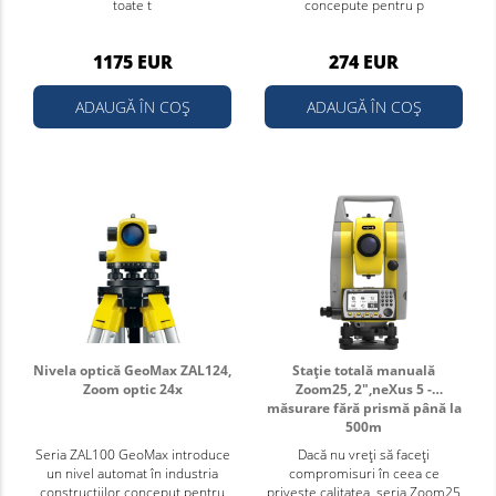
toate t
concepute pentru p
1175 EUR
274 EUR
ADAUGĂ ÎN COȘ
ADAUGĂ ÎN COȘ
Nivela optică GeoMax ZAL124,
Stație totală manuală
Zoom optic 24x
Zoom25, 2",neXus 5 -
măsurare fără prismă până la
500m
Seria ZAL100 GeoMax introduce
Dacă nu vreți să faceți
un nivel automat în industria
compromisuri în ceea ce
construcțiilor conceput pentru
privește calitatea, seria Zoom25