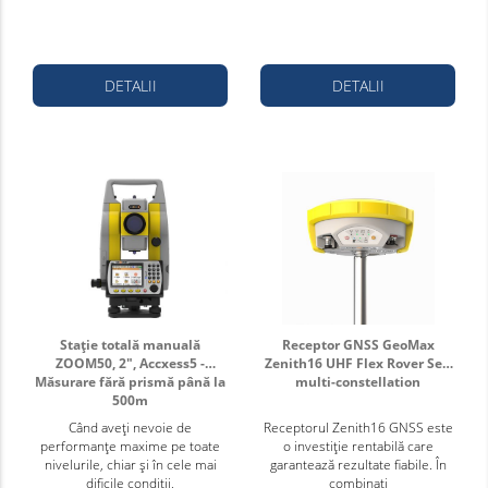
DETALII
DETALII
Stație totală manuală
Receptor GNSS GeoMax
ZOOM50, 2", Accxess5 -
Zenith16 UHF Flex Rover Set,
Măsurare fără prismă până la
multi-constellation
500m
Când aveți nevoie de
Receptorul Zenith16 GNSS este
performanțe maxime pe toate
o investiție rentabilă care
nivelurile, chiar și în cele mai
garantează rezultate fiabile. În
dificile condiții,
combinați