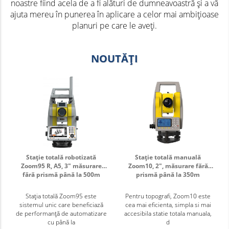
noastre fiind acela de a fi alături de dumneavoastră și a vă
ajuta mereu în punerea în aplicare a celor mai ambițioase
planuri pe care le aveți.
NOUTĂȚI
Stație totală robotizată
Stație totală manuală
Zoom95 R, A5, 3" măsurare
Zoom10, 2", măsurare fără
fără prismă până la 500m
prismă până la 350m
Stația totală Zoom95 este
Pentru topografi, Zoom10 este
sistemul unic care beneficiază
cea mai eficienta, simpla si mai
de performanță de automatizare
accesibila statie totala manuala,
cu până la
d