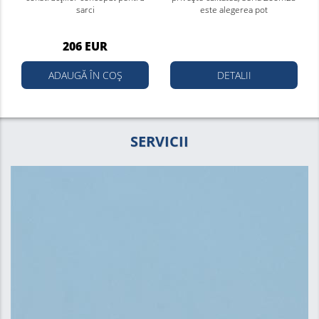
sarci
este alegerea pot
206 EUR
ADAUGĂ ÎN COȘ
DETALII
SERVICII