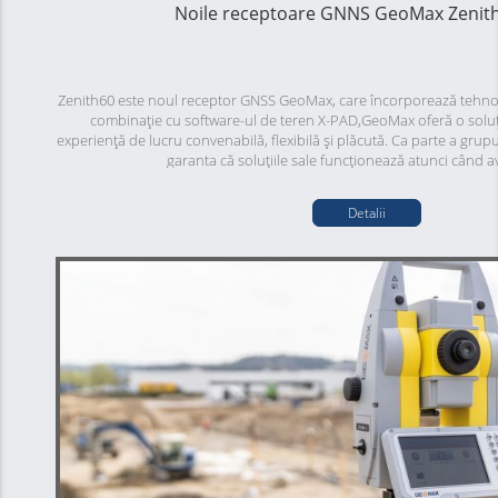
Noile receptoare GNNS GeoMax Zenit
Zenith60 este noul receptor GNSS GeoMax, care încorporează tehnolo
combinație cu software-ul de teren X-PAD,GeoMax oferă o soluț
experiență de lucru convenabilă, flexibilă și plăcută. Ca parte a gr
garanta că soluțiile sale funcționează atunci când a
Capacitatea de înclinare a receptorului GNSS GeoMax Zenith60, vă 
inaccesibile și să vă accelerați munca.
Detalii
Zenith60 nu necesită calibrare. Pur și simplu îl rotiți înainte și înap
înclinare. Ceea ce obișnuia să dureze câteva minute se poate fac
Rezistența noului instrument la câmpurile electromagnetice vă oferă
pe datele dvs. Noul mecanism de protecție „Powerlock” împiedică u
către persoane neautorizate și să oprească fu
Aveți flexibilitatea de a personaliza receptorul Zenith60 în funcție
acesta este disponibil în patru versiuni diferite. Decideți singur dac
sau fără senzor de înclinare și cu sau fără modul 
Cu motorul de măsurare de la partenerul nostru de încredere Nov
Hexagon, Zenith60 este o antenă pe care vă puteți baza. Desigur
sistemele și semnalele GNSS actuale și este conceput pentru a proce