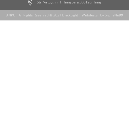
Str. Virtuții, nr.1, Timișoara 300126, Timiș
ANPC
| All Rights Reserved ® 2021 BlackLight | Webdesign by
SigmaNet®