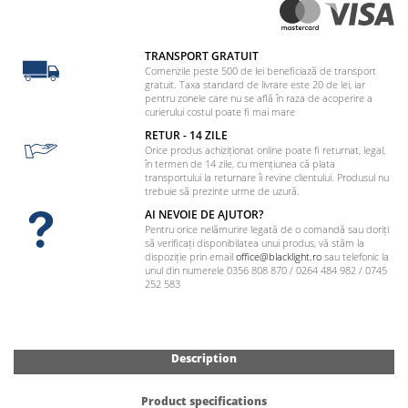
TRANSPORT GRATUIT
Comenzile peste 500 de lei beneficiază de transport
gratuit. Taxa standard de livrare este 20 de lei, iar
pentru zonele care nu se află în raza de acoperire a
curierului costul poate fi mai mare
RETUR - 14 ZILE
Orice produs achiziționat online poate fi returnat, legal,
în termen de 14 zile, cu mențiunea că plata
transportului la returnare îi revine clientului. Produsul nu
trebuie să prezinte urme de uzură.
AI NEVOIE DE AJUTOR?
Pentru orice nelămurire legată de o comandă sau doriți
să verificați disponibilatea unui produs, vă stăm la
dispoziție prin email
office@blacklight.ro
sau telefonic la
unul din numerele 0356 808 870 / 0264 484 982 / 0745
252 583
Description
Product specifications