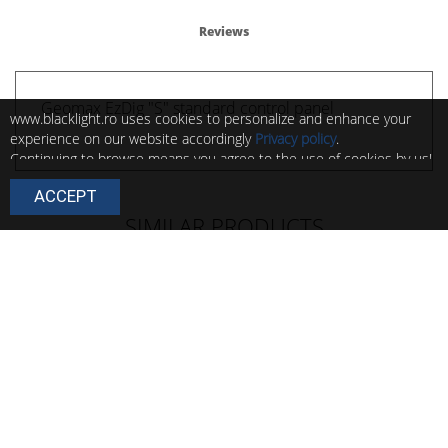
Reviews
Geomax EzDig "S" standard control panel
www.blacklight.ro uses cookies to personalize and enhance your
experience on our website accordingly
Privacy policy
.
Continuing to browse means you agree to the use of cookies by us!
You can change the settings of these cookies at any time by
ACCEPT
following the instructions in
Cookie policy
.
SIMILAR PRODUCTS