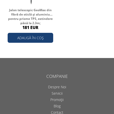
Jalon telescopic GeoMax din
fibră de sticlă și aluminiu
pentru prisme TPS, extindere
pănă la 2.3m;
181 EUR
ADAUGĂ ÎN COȘ
COMPANIE
Despre Noi
Servicii
Promoții
Blog
Contact