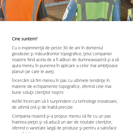
Cine suntem?
Cu o expereiență de peste 30 de ani în domeniul
geodeziei și măsurătorilor topografice, țelul companiei
noastre fiind acela de a fi alături de dumneavoastră și a vă
ajuta mereu în punerea în aplicare a celor mai ambițioase
planuri pe care le aveți.
Încercăm să fim mereu în pas cu ultimele tendințe în
materie de echipamente topografice, oferind cele mai
bune soluții clienților noștrii.
Astfel încercam să îi surprindem cu tehnologii inovatoare,
de ultimă oră și de înaltă precizie.
Compania noastră și-a propus mereu să fie cu un pas
înaintea pieței și să aducă un aer de noutate clienților,
oferind o varietate largă de produse și pentru a satisface