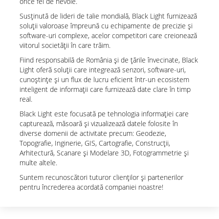
orice fel de nevoie.
Susținută de lideri de talie mondială, Black Light furnizează
soluţii valoroase împreună cu echipamente de precizie şi
software-uri complexe, acelor competitori care creionează
viitorul societăţii în care trăim.
Fiind responsabilă de România şi de țările învecinate, Black
Light oferă soluții care integrează senzori, software-uri,
cunoştinţe şi un flux de lucru eficient într-un ecosistem
inteligent de informaţii care furnizează date clare în timp
real.
Black Light este focusată pe tehnologia informaţiei care
capturează, măsoară şi vizualizează datele folosite în
diverse domenii de activitate precum: Geodezie,
Topografie, Inginerie, GIS, Cartografie, Construcţii,
Arhitectură, Scanare şi Modelare 3D, Fotogrammetrie şi
multe altele.
Suntem recunoscători tuturor clienţilor și partenerilor
pentru încrederea acordată companiei noastre!