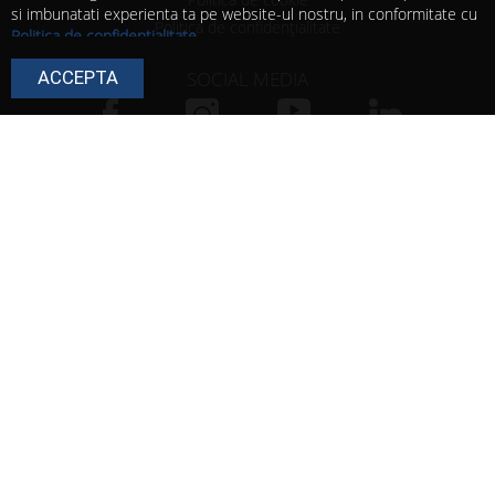
si imbunatati experienta ta pe website-ul nostru, in conformitate cu
Politica de confidențialitate
Politica de confidențialitate
.
Continuarea navigarii presupune ca esti de acord cu utilizarea
SOCIAL MEDIA
ACCEPTA
cookie-urilor de catre noi!
Poti modifica in orice moment setarile acestor fisiere cookie urmand
instructiunile din
Politica de cookie
.
Urmărește paginile noastre pentru idei, oferte,
evenimente, noutăți și conținut în exclusivitate.
CONTACT
+40 356 808 870
office@blacklight.ro
Str. Virtuții, nr.1, Timișoara 300126, Timiș
ANPC
| All Rights Reserved ® 2021 BlackLight | Webdesign by
SigmaNet®