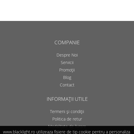
COMPANIE
Despre Noi
Servicii
Promoții
Blog
Contact
INFORMAȚII UTILE
Termeni și condiții
Politica de retur
Modalitate de livrare
www.blacklight.ro utilizeaza fisiere de tip cookie pentru a personaliza
Politica de cookie