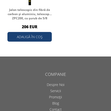
Jalon telescopic din fibră de
carbon și aluminiu, telescopic
ZPC200, cu șurub de 5/8
206 EUR
ADAUGĂ ÎN COȘ
COMPANIE
Despre Noi
Servicii
Promoții
Blog
Contact