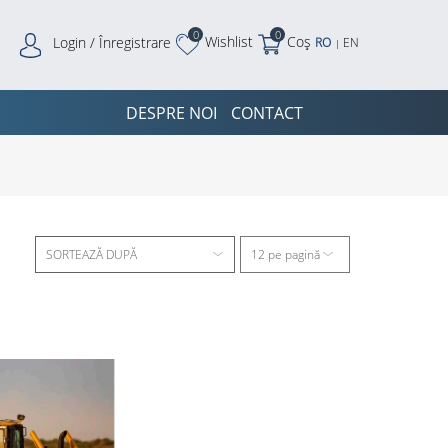
0
0
Wishlist
Coș
Login / Înregistrare
RO
EN
|
DESPRE NOI
CONTACT