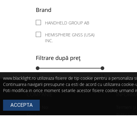
Brand
HANDHELD GROUP AB
HEMISPHERE GNSS (USA)
INC.
Filtrare după preț
-2
13
www.blacklight.ro utilizeaza fisiere de tip cookie pentru a personaliza
Continuarea navigarii presupune ca esti de acord cu utilizarea cookie-ur
Poti modifica in orice moment setarile acestor fisiere cookie urmand i
COMPANIE
INFORMAȚ
ACCEPTA
Despre Noi
Termeni și 
Servicii
Politica de
Promoții
Modalitate 
Blog
Politica de