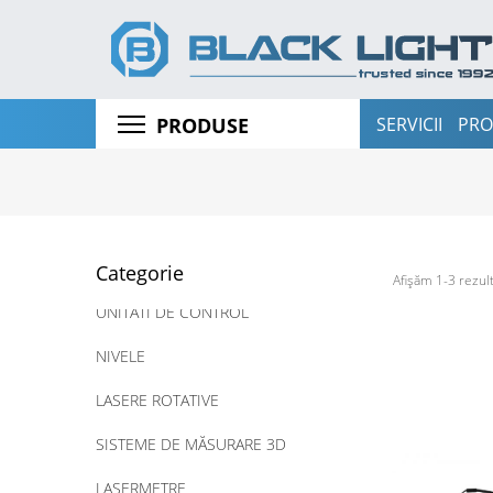
SERVICII
PRO
PRODUSE
STAȚII TOTALE ȘI TEODOLITE
RECEPTOARE GNSS
SCANERE LASER 3D
UAV
Categorie
Afișăm 1-3 rezult
UNITATI DE CONTROL
NIVELE
LASERE ROTATIVE
SISTEME DE MĂSURARE 3D
LASERMETRE