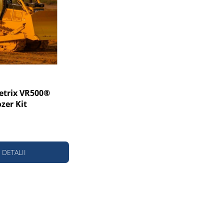
trix VR500®
zer Kit
DETALII