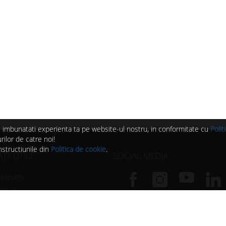
 si imbunatati experienta ta pe website-ul nostru, in conformitate cu
Polit
ilor de catre noi!
nstructiunile din
Politica de cookie
.
II UTILE
SOCIAL MEDIA
condiții
 retur
Urmărește paginile noastre pentru
de livrare
idei, oferte, evenimente, noutăți și
 cookie
conținut în exclusivitate.