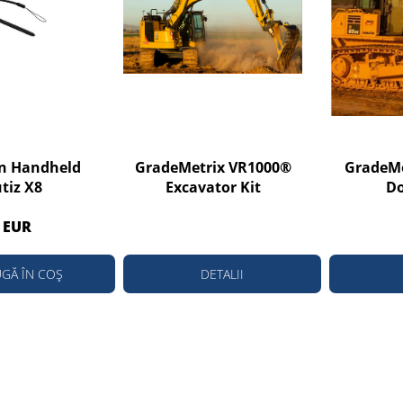
en Handheld
GradeMetrix VR1000®
GradeMe
tiz X8
Excavator Kit
Do
 EUR
GĂ ÎN COȘ
DETALII