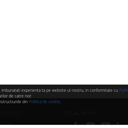
 si imbunatati experienta ta pe website-ul nostru, in conformitate cu
Polit
ilor de catre noi!
nstructiunile din
Politica de cookie
.
II UTILE
SOCIAL MEDIA
condiții