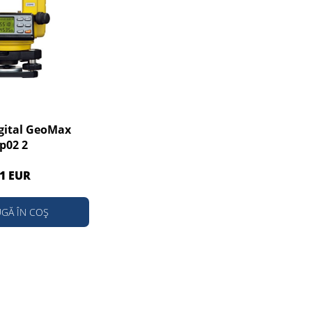
igital GeoMax
p02 2
1 EUR
GĂ ÎN COȘ