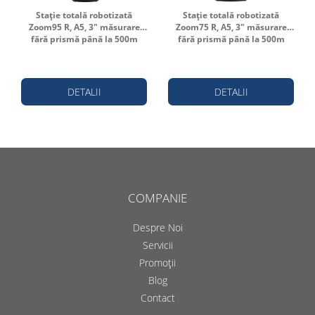
Stație totală robotizată
Stație totală robotizată
Zoom95 R, A5, 3" măsurare
Zoom75 R, A5, 3" măsurare
fără prismă până la 500m
fără prismă până la 500m
DETALII
DETALII
COMPANIE
Despre Noi
Servicii
Promoții
Blog
Contact