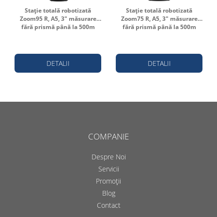
Stație totală robotizată
Stație totală robotizată
Zoom95 R, A5, 3" măsurare
Zoom75 R, A5, 3" măsurare
fără prismă până la 500m
fără prismă până la 500m
DETALII
DETALII
COMPANIE
Despre Noi
Servicii
Promoții
Blog
Contact