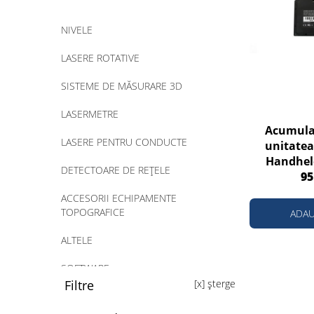
NIVELE
LASERE ROTATIVE
SISTEME DE MĂSURARE 3D
LASERMETRE
Acumula
LASERE PENTRU CONDUCTE
unitatea
Handheld
DETECTOARE DE REȚELE
95
ACCESORII ECHIPAMENTE
TOPOGRAFICE
ADAU
ALTELE
SOFTWARE
Filtre
[x] șterge
SERVICE ECHIPAMENTE-MENU