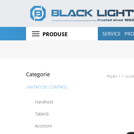
SERVICII
PRO
PRODUSE
STAȚII TOTALE ȘI TEODOLITE
RECEPTOARE GNSS
SCANERE LASER 3D
Categorie
UAV
Afișăm 1-1 rezult
UNITATI DE CONTROL
Handheld
Tabletă
Accesorii