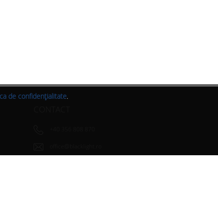
ica de confidențialitate
.
CONTACT
+40 356 808 870
office@blacklight.ro
Str. Virtuții, nr.1, Timișoara 300126, Timiș