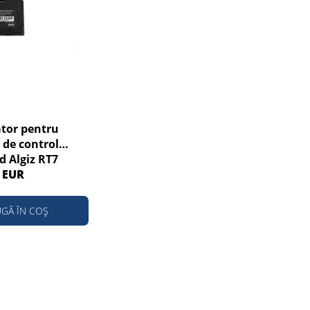
tor pentru
 de control
 Algiz RT7
 EUR
GĂ ÎN COȘ