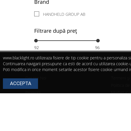
Brand
ÎNCHIRIERI ECHIPAMENTE
HANDHELD GROUP AB
Filtrare după preț
92
96
www.blacklight.ro utilizeaza fisiere de tip cookie pentru a personaliza
Continuarea navigarii presupune ca esti de acord cu utilizarea cookie-ur
COMPANIE
INFORMAȚ
Poti modifica in orice moment setarile acestor fisiere cookie urmand i
Despre Noi
Termeni și 
ACCEPTA
Servicii
Politica de
Promoții
Modalitate 
Blog
Politica de
Contact
Politica de