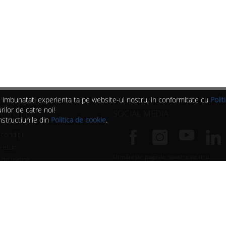
 si imbunatati experienta ta pe website-ul nostru, in conformitate cu
Polit
ilor de catre noi!
II UTILE
SOCIAL MEDIA
nstructiunile din
Politica de cookie
.
condiții
 retur
Urmărește paginile noastre pentru
de livrare
idei, oferte, evenimente, noutăți și
 cookie
conținut în exclusivitate.
 confidențialitate
ANPC
| All Rights Reserved ® 2021 BlackLight | Webdesign by
SigmaNet®