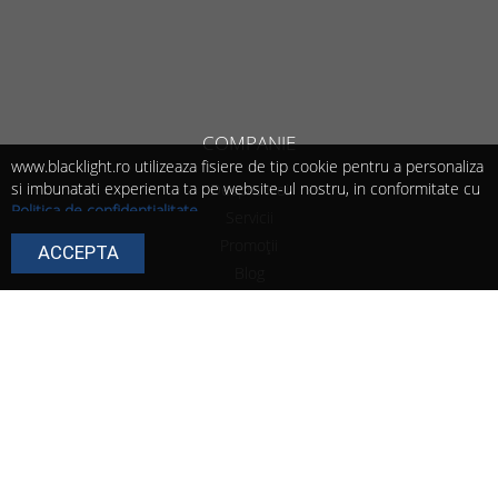
COMPANIE
www.blacklight.ro utilizeaza fisiere de tip cookie pentru a personaliza
si imbunatati experienta ta pe website-ul nostru, in conformitate cu
Despre Noi
Politica de confidențialitate
.
Servicii
Continuarea navigarii presupune ca esti de acord cu utilizarea
Promoții
ACCEPTA
cookie-urilor de catre noi!
Blog
Poti modifica in orice moment setarile acestor fisiere cookie urmand
instructiunile din
Politica de cookie
.
Contact
INFORMAȚII UTILE
Termeni și condiții
Politica de retur
Modalitate de livrare
Politica de cookie