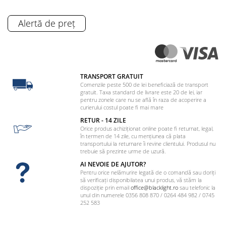
Alertă de preț
TRANSPORT GRATUIT
Comenzile peste 500 de lei beneficiază de transport
gratuit. Taxa standard de livrare este 20 de lei, iar
pentru zonele care nu se află în raza de acoperire a
curierului costul poate fi mai mare
RETUR - 14 ZILE
Orice produs achiziționat online poate fi returnat, legal,
în termen de 14 zile, cu mențiunea că plata
transportului la returnare îi revine clientului. Produsul nu
trebuie să prezinte urme de uzură.
AI NEVOIE DE AJUTOR?
Pentru orice nelămurire legată de o comandă sau doriți
să verificați disponibilatea unui produs, vă stăm la
dispoziție prin email
office@blacklight.ro
sau telefonic la
unul din numerele 0356 808 870 / 0264 484 982 / 0745
252 583