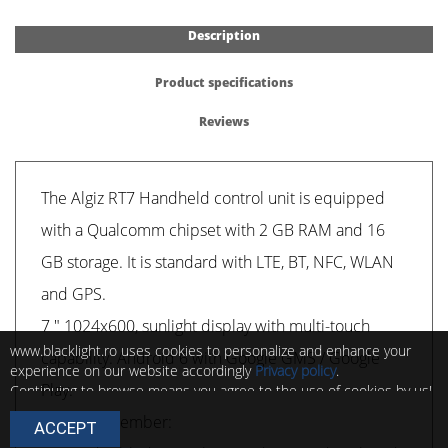
Description
Product specifications
Reviews
The Algiz RT7 Handheld control unit is equipped
with a Qualcomm chipset with 2 GB RAM and 16
GB storage. It is standard with LTE, BT, NFC, WLAN
and GPS.
7 " 1024x600, sunlight display with multi-touch
www.blacklight.ro uses cookies to personalize and enhance your
capability. Android 6 with Google GMS / Google
experience on our website accordingly
Privacy policy
.
Play.
Continuing to browse means you agree to the use of cookies by us!
You can change the settings of these cookies at any time by
Please remember:
ACCEPT
following the instructions in
Cookie policy
.