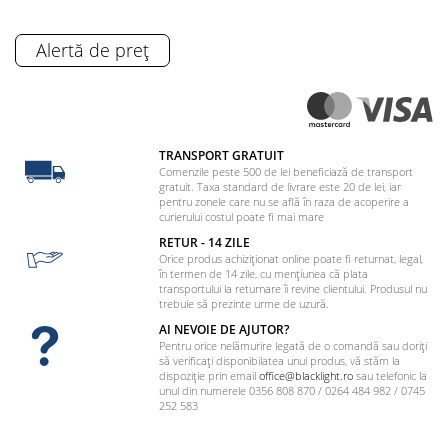
Alertă de preț
TRANSPORT GRATUIT
Comenzile peste 500 de lei beneficiază de transport
gratuit. Taxa standard de livrare este 20 de lei, iar
pentru zonele care nu se află în raza de acoperire a
curierului costul poate fi mai mare
RETUR - 14 ZILE
Orice produs achiziționat online poate fi returnat, legal,
în termen de 14 zile, cu mențiunea că plata
transportului la returnare îi revine clientului. Produsul nu
trebuie să prezinte urme de uzură.
AI NEVOIE DE AJUTOR?
Pentru orice nelămurire legată de o comandă sau doriți
să verificați disponibilatea unui produs, vă stăm la
dispoziție prin email
office@blacklight.ro
sau telefonic la
unul din numerele 0356 808 870 / 0264 484 982 / 0745
252 583