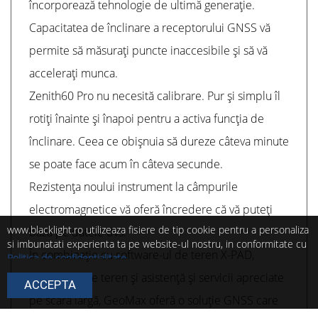
încorporează tehnologie de ultimă generație.
Capacitatea de înclinare a receptorului GNSS vă
permite să măsurați puncte inaccesibile și să vă
accelerați munca.
Zenith60 Pro nu necesită calibrare. Pur și simplu îl
rotiți înainte și înapoi pentru a activa funcția de
înclinare. Ceea ce obișnuia să dureze câteva minute
se poate face acum în câteva secunde.
Rezistența noului instrument la câmpurile
electromagnetice vă oferă încredere că vă puteți
www.blacklight.ro utilizeaza fisiere de tip cookie pentru a personaliza
baza pe datele dvs.
si imbunatati experienta ta pe website-ul nostru, in conformitate cu
În combinație cu software-ul de teren X-PAD,
Politica de confidențialitate
.
Continuarea navigarii presupune ca esti de acord cu utilizarea
controlere de teren și asistență și servicii apreciate
ACCEPTA
cookie-urilor de catre noi!
pe scară largă, GeoMax oferă o soluție GNSS care
Poti modifica in orice moment setarile acestor fisiere cookie urmand
instructiunile din
Politica de cookie
.