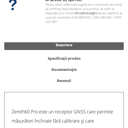
Pentru orice nelămurire legată de o comandă sau doriți
să verificați disponibilatea unui produs, vă stăm la
dispoziție prin email
office@blacklight.ro
sau telefonic la
unul din numerele 0356 808 870 / 0264 484 982 / 0745
252 583
Descriere
Specificații produs
Documentație
Recenzii
Zenith60 Pro este un receptor GNSS care permite
măsurători înclinate fără calibrare și care