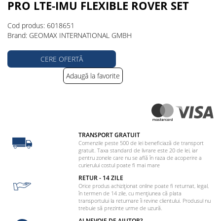
PRO LTE-IMU FLEXIBLE ROVER SET
Cod produs: 6018651
Brand: GEOMAX INTERNATIONAL GMBH
CERE OFERTĂ
Adaugă la favorite
TRANSPORT GRATUIT
Comenzile peste 500 de lei beneficiază de transport
gratuit. Taxa standard de livrare este 20 de lei, iar
pentru zonele care nu se află în raza de acoperire a
curierului costul poate fi mai mare
RETUR - 14 ZILE
Orice produs achiziționat online poate fi returnat, legal,
în termen de 14 zile, cu mențiunea că plata
transportului la returnare îi revine clientului. Produsul nu
trebuie să prezinte urme de uzură.
AI NEVOIE DE AJUTOR?