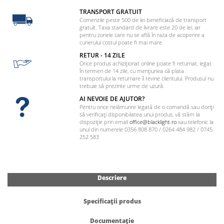
TRANSPORT GRATUIT
Comenzile peste 500 de lei beneficiază de transport
gratuit. Taxa standard de livrare este 20 de lei, iar
pentru zonele care nu se află în raza de acoperire a
curierului costul poate fi mai mare
RETUR - 14 ZILE
Orice produs achiziționat online poate fi returnat, legal,
în termen de 14 zile, cu mențiunea că plata
transportului la returnare îi revine clientului. Produsul nu
trebuie să prezinte urme de uzură.
AI NEVOIE DE AJUTOR?
Pentru orice nelămurire legată de o comandă sau doriți
să verificați disponibilatea unui produs, vă stăm la
dispoziție prin email
office@blacklight.ro
sau telefonic la
unul din numerele 0356 808 870 / 0264 484 982 / 0745
252 583
Descriere
Specificații produs
Documentație