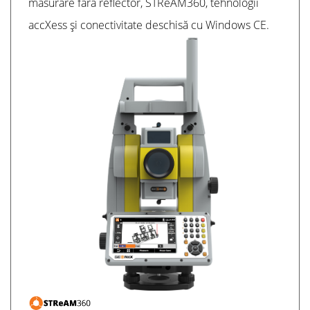
măsurare fără reflector, STReAM360, tehnologii
accXess și conectivitate deschisă cu Windows CE.