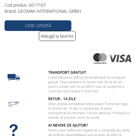
Cod produs: 6017107
Brand: GEOMAX INTERNATIONAL GMBH
CERE OFERTĂ
Adaugă la favorite
TRANSPORT GRATUIT
Comenzile peste 500 de lei beneficiază de transport
gratuit. Taxa standard de livrare este 20 de lei, iar
pentru zonele care nu se află în raza de acoperire a
curierului costul poate fi mai mare
RETUR - 14 ZILE
Orice produs achiziționat online poate fi returnat, legal,
în termen de 14 zile, cu mențiunea că plata
transportului la returnare îi revine clientului. Produsul nu
trebuie să prezinte urme de uzură.
AI NEVOIE DE AJUTOR?
Pentru orice nelămurire legată de o comandă sau doriți
să verificați disponibilatea unui produs, vă stăm la