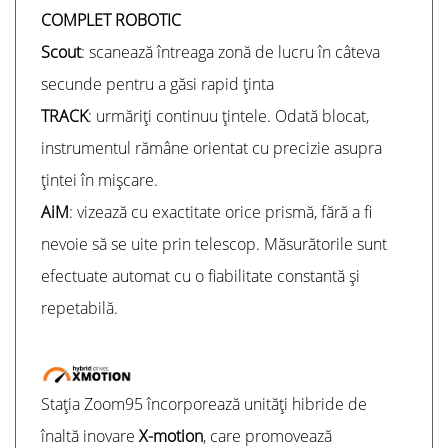
COMPLET ROBOTIC
Scout
: scanează întreaga zonă de lucru în câteva
secunde pentru a găsi rapid ținta
TRACK
: urmăriți continuu țintele. Odată blocat,
instrumentul rămâne orientat cu precizie asupra
țintei în mișcare.
AiM
: vizează cu exactitate orice prismă, fără a fi
nevoie să se uite prin telescop. Măsurătorile sunt
efectuate automat cu o fiabilitate constantă și
repetabilă.
Stația Zoom95 încorporează unități hibride de
înaltă inovare
X-motion
, care promovează