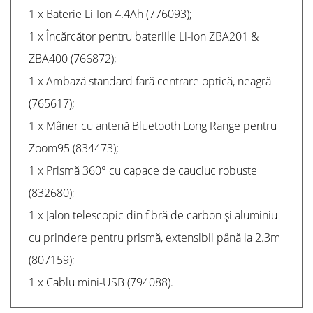
1 x Baterie Li-Ion 4.4Ah (776093);
1 x Încărcător pentru bateriile Li-Ion ZBA201 &
ZBA400 (766872);
1 x Ambază standard fară centrare optică, neagră
(765617);
1 x Mâner cu antenă Bluetooth Long Range pentru
Zoom95 (834473);
1 x Prismă 360° cu capace de cauciuc robuste
(832680);
1 x Jalon telescopic din fibră de carbon și aluminiu
cu prindere pentru prismă, extensibil până la 2.3m
(807159);
1 x Cablu mini-USB (794088).