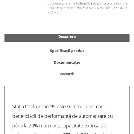
dispoziție prin email
office@blacklight.ro
sau telefonic la
unul din numerele 0356 808 870 / 0264 484 982 / 0745
252 583
Descriere
Specificații produs
Documentație
Recenzii
Stația totală Zoom95 este sistemul unic care
beneficiază de performanță de automatizare cu
până la 20% mai mare, capacitate extinsă de