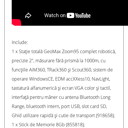
Include:
1 x Stație totală GeoMax Zoom95 complet robotică,
precizie 2", măsurare fără prismă la 1000m, cu
funcțiile AiM360, TRack360 și Scout360, sistem de
operare WindowsCE, EDM accXXess10, NavLight,
tastatură alfanumerică și ecran VGA color și tactil,
interfață pentru mâner cu antena Bluetooth Long
Range, bluetooth intern, port USB, slot card SD,
Ghid utilizare rapidă și cutie de transport (918658);
1 x Stick de Memorie 8Gb (855818);