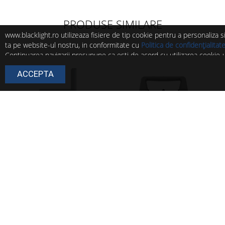
PRODUSE SIMILARE
www.blacklight.ro utilizeaza fisiere de tip cookie pentru a personaliza 
ta pe website-ul nostru, in conformitate cu
Politica de confidențialitat
Continuarea navigarii presupune ca esti de acord cu utilizarea cookie-ur
Poti modifica in orice moment setarile acestor fisiere cookie urmand in
ACCEPTA
Politica de cookie
.