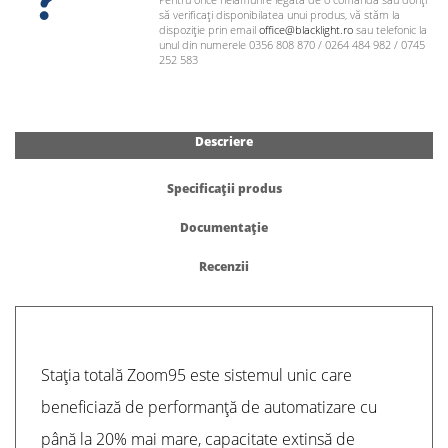
să verificați disponibilatea unui produs, vă stăm la
dispoziție prin email
office@blacklight.ro
sau telefonic la
unul din numerele 0356 808 870 / 0264 484 982 / 0745
252 583
Descriere
Specificații produs
Documentație
Recenzii
Stația totală Zoom95 este sistemul unic care
beneficiază de performanță de automatizare cu
până la 20% mai mare, capacitate extinsă de