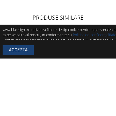
PRODUSE SIMILARE
www.blacklight.ro utilizeaza fisiere de tip cookie pentru a personaliza 
ta pe website-ul nostru, in conformitate cu
Politica de confidențialitat
Continuarea navigarii presupune ca esti de acord cu utilizarea cookie-ur
Poti modifica in orice moment setarile acestor fisiere cookie urmand in
ACCEPTA
Politica de cookie
.