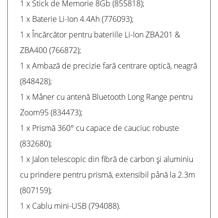
1 x Stick de Memorie 8Gb (855818);
1 x Baterie Li-Ion 4.4Ah (776093);
1 x Încărcător pentru bateriile Li-Ion ZBA201 &
ZBA400 (766872);
1 x Ambază de precizie fară centrare optică, neagră
(848428);
1 x Mâner cu antenă Bluetooth Long Range pentru
Zoom95 (834473);
1 x Prismă 360° cu capace de cauciuc robuste
(832680);
1 x Jalon telescopic din fibră de carbon și aluminiu
cu prindere pentru prismă, extensibil până la 2.3m
(807159);
1 x Cablu mini-USB (794088).