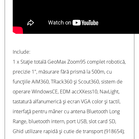
Include:
1 x Stație totală GeoMax Zoom95 complet robotică,
precizie 1", măsurare fără prismă la 500m, cu
funcțiile AiM360, TRack360 și Scout360, sistem de
operare WindowsCE, EDM accXXess10, NavLight,
tastatură alfanumerică și ecran VGA color și tactil,
interfață pentru mâner cu antena Bluetooth Long
Range, bluetooth intern, port USB, slot card SD,
Ghid utilizare rapidă și cutie de transport (918654);