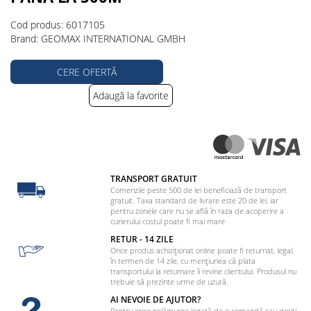
Cod produs: 6017105
Brand: GEOMAX INTERNATIONAL GMBH
CERE OFERTĂ
Adaugă la favorite
TRANSPORT GRATUIT
Comenzile peste 500 de lei beneficiază de transport
gratuit. Taxa standard de livrare este 20 de lei, iar
pentru zonele care nu se află în raza de acoperire a
curierului costul poate fi mai mare
RETUR - 14 ZILE
Orice produs achiziționat online poate fi returnat, legal,
în termen de 14 zile, cu mențiunea că plata
transportului la returnare îi revine clientului. Produsul nu
trebuie să prezinte urme de uzură.
AI NEVOIE DE AJUTOR?
Pentru orice nelămurire legată de o comandă sau doriți