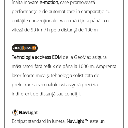
înaltă inovare
X-motion
, care promovează
performanțele de automatizare în comparație cu
unitățile convenționale. Va urmări ținta până la o
viteză de 90 km / h pe o distanță de 100 m
Tehnologia accXess EDM
de la GeoMax asigură
măsurători fără reflux de până la 1000 m. Amprenta
laser foarte mică și tehnologia sofisticată de
prelucrare a semnalului vă asigură precizia -
indiferent de distanță sau condiții.
Echipat standard în lunetă,
NavLight ™
este un