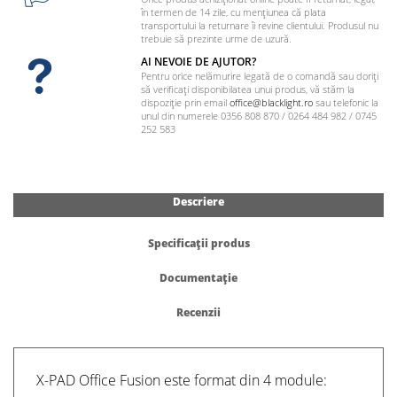
în termen de 14 zile, cu mențiunea că plata
transportului la returnare îi revine clientului. Produsul nu
trebuie să prezinte urme de uzură.
AI NEVOIE DE AJUTOR?
Pentru orice nelămurire legată de o comandă sau doriți
să verificați disponibilatea unui produs, vă stăm la
dispoziție prin email
office@blacklight.ro
sau telefonic la
unul din numerele 0356 808 870 / 0264 484 982 / 0745
252 583
Descriere
Specificații produs
Documentație
Recenzii
X-PAD Office Fusion este format din 4 module: