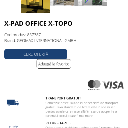
X-PAD OFFICE X-TOPO
Cod produs: 867387
Brand: GEOMAX INTERNATIONAL GMBH
CERE OFERTĂ
Adaugă la favorite
TRANSPORT GRATUIT
Comenzile peste 500 de lei beneficiază de transport
gratuit. Taxa standard de livrare este 20 de lei, iar
pentru zonele care nu se află în raza de acoperire a
curierului costul poate fi mai mare
RETUR - 14 ZILE
Orice produs achiziționat online poate fi returnat, legal,