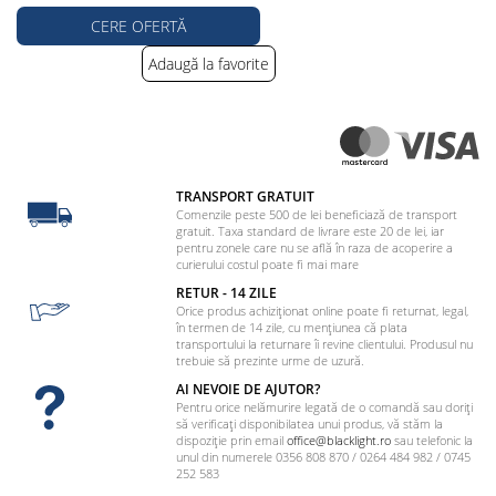
CERE OFERTĂ
Adaugă la favorite
TRANSPORT GRATUIT
Comenzile peste 500 de lei beneficiază de transport
gratuit. Taxa standard de livrare este 20 de lei, iar
pentru zonele care nu se află în raza de acoperire a
curierului costul poate fi mai mare
RETUR - 14 ZILE
Orice produs achiziționat online poate fi returnat, legal,
în termen de 14 zile, cu mențiunea că plata
transportului la returnare îi revine clientului. Produsul nu
trebuie să prezinte urme de uzură.
AI NEVOIE DE AJUTOR?
Pentru orice nelămurire legată de o comandă sau doriți
să verificați disponibilatea unui produs, vă stăm la
dispoziție prin email
office@blacklight.ro
sau telefonic la
unul din numerele 0356 808 870 / 0264 484 982 / 0745
252 583