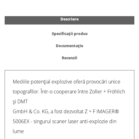
Descriere
Specificații produs
Documentație
Recenzii
Mediile potențial explozive oferă provocări unice
topografilor. Într-o cooperare între Zoller + Fröhlich
și DMT
GmbH & Co. KG, a fost dezvoltat Z + F IMAGER®
5006EX - singurul scaner laser anti-explozie din
lume