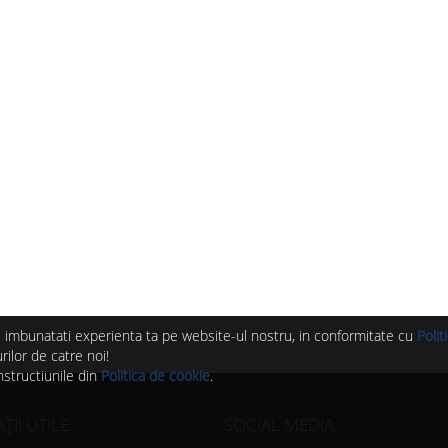
 si imbunatati experienta ta pe website-ul nostru, in conformitate cu
Polit
ilor de catre noi!
nstructiunile din
Politica de cookie
.
II UTILE
SOCIAL MEDIA