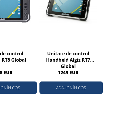
de control
Unitate de control
 RT8 Global
Handheld Algiz RT7
Global
8 EUR
1249 EUR
GĂ ÎN COȘ
ADAUGĂ ÎN COȘ