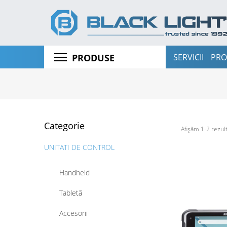
SERVICII
PRO
PRODUSE
STAȚII TOTALE ȘI TEODOLITE
RECEPTOARE GNSS
SCANERE LASER 3D
Categorie
UAV
Afișăm 1-2 rezult
UNITATI DE CONTROL
Handheld
Tabletă
Accesorii