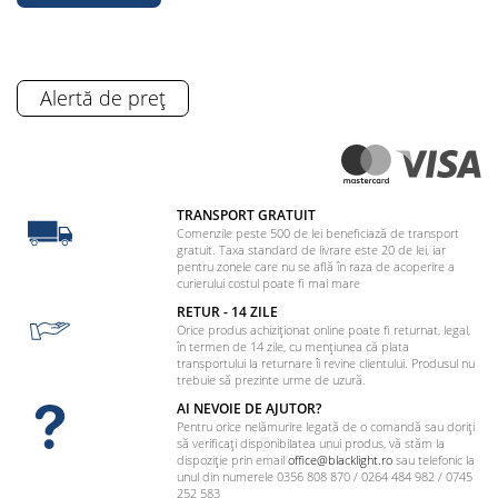
Alertă de preț
TRANSPORT GRATUIT
Comenzile peste 500 de lei beneficiază de transport
gratuit. Taxa standard de livrare este 20 de lei, iar
pentru zonele care nu se află în raza de acoperire a
curierului costul poate fi mai mare
RETUR - 14 ZILE
Orice produs achiziționat online poate fi returnat, legal,
în termen de 14 zile, cu mențiunea că plata
transportului la returnare îi revine clientului. Produsul nu
trebuie să prezinte urme de uzură.
AI NEVOIE DE AJUTOR?
Pentru orice nelămurire legată de o comandă sau doriți
să verificați disponibilatea unui produs, vă stăm la
dispoziție prin email
office@blacklight.ro
sau telefonic la
unul din numerele 0356 808 870 / 0264 484 982 / 0745
252 583