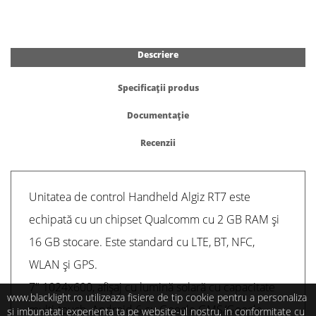
Descriere
Specificații produs
Documentație
Recenzii
Unitatea de control Handheld Algiz RT7 este
echipată cu un chipset Qualcomm cu 2 GB RAM și
16 GB stocare. Este standard cu LTE, BT, NFC,
WLAN și GPS.
7" 1024x600, afișaj cu lumină solară cu capacitate
www.blacklight.ro utilizeaza fisiere de tip cookie pentru a personaliza
multi-touch. Android 6 cu Google GMS/Google
si imbunatati experienta ta pe website-ul nostru, in conformitate cu