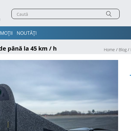
MOȚII
NOUTĂȚI
de până la 45 km / h
Home
/
Blog
/