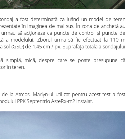
 sondaj a fost determinată ca luând un model de teren
or prezentate în imaginea de mai sus. În zona de anchetă au
 urmau să acționeze ca puncte de control și puncte de
lută a modelului. Zborul urma să fie efectuat la 110 m
la sol (GSD) de 1,45 cm / px. Suprafața totală a sondajului
onă simplă, mică, despre care se poate presupune că
tor în teren.
 de la Atmos. Marlyn-ul utilizat pentru acest test a fost
odulul PPK Septentrio AsteRx-m2 instalat.