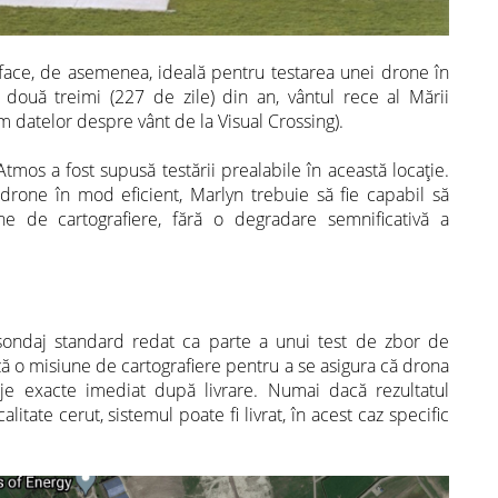
 face, de asemenea, ideală pentru testarea unei drone în
 două treimi (227 de zile) din an, vântul rece al Mării
m datelor despre vânt de la Visual Crossing
).
tmos a fost supusă testării prealabile în această locație.
 drone în mod eficient, Marlyn trebuie să fie capabil să
une de cartografiere, fără o degradare semnificativă a
 sondaj standard redat ca parte a unui test de zbor de
ază o misiune de cartografiere pentru a se asigura că drona
je exacte imediat după livrare. Numai dacă rezultatul
itate cerut, sistemul poate fi livrat, în acest caz specific