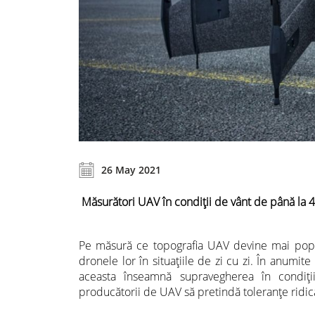
26 May 2021
Măsurători UAV în condiții de vânt de până la 
Pe măsură ce topografia UAV devine mai popul
dronele lor în situațiile de zi cu zi. În anumite
aceasta înseamnă supravegherea în condiț
producătorii de UAV să pretindă toleranțe ridica