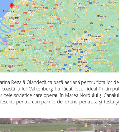
Marina Regală Olandeză ca bază aeriană pentru flota lor de
oastă a lui Valkenburg l-a făcut locul ideal în timpul
inele sovietice care operau în Marea Nordului și Canalul
n deschis pentru companiile de drone pentru a-și testa și