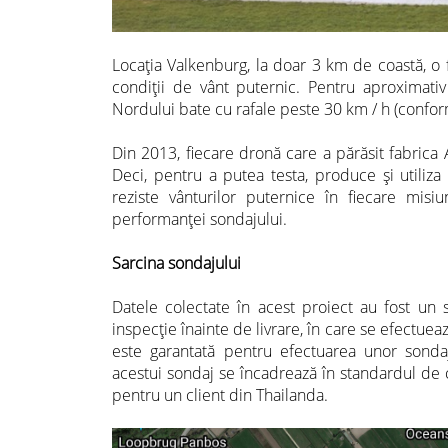
Locația Valkenburg, la doar 3 km de coastă, o
condiții de vânt puternic. Pentru aproximativ
Nordului bate cu rafale peste 30 km / h (
confor
Din 2013, fiecare dronă care a părăsit fabrica A
Deci, pentru a putea testa, produce și utiliza
reziste vânturilor puternice în fiecare misi
performanței sondajului.
Sarcina sondajului
Datele colectate în acest proiect au fost un
inspecție înainte de livrare, în care se efectue
este garantată pentru efectuarea unor sonda
acestui sondaj se încadrează în standardul de cal
pentru un client din Thailanda.