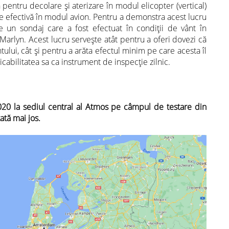
pentru decolare și aterizare în modul elicopter (vertical)
e efectivă în modul avion. Pentru a demonstra acest lucru
e un sondaj care a fost efectuat în condiții de vânt în
Marlyn. Acest lucru servește atât pentru a oferi dovezi că
ului, cât și pentru a arăta efectul minim pe care acesta îl
icabilitatea sa ca instrument de inspecție zilnic.
020 la sediul central al Atmos pe câmpul de testare din
ată mai jos.