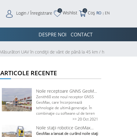
0
0
Wishlist
Coș
Login / Înregistrare
RO
EN
|
DESPRE NOI
CONTACT
Măsurători UAV în condiții de vânt de până la 45 km / h
ARTICOLE RECENTE
Noile receptoare GNNS GeoMax
Zenith60 IMU
Zenith60 este noul receptor GNSS
GeoMax, care încorporează
tehnologie de ultimă generație. În
combinație cu software-ul de teren
X-PAD,GeoMax oferă o soluție GNSS
>> 20 Oct 2021
care asigură o experiență de lucru
Noile stații robotice GeoMax
convenabilă, flexibilă și plăcută. Ca
Zoom75/95
GeoMax a lansat de curând noile stații totale robotizate Zo
parte a grupului Hexagon, GeoMax