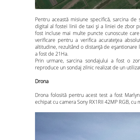
Pentru această misiune specifică, sarcina de
digital al fostei linii de taxi și a liniei de zb
fost incluse mai multe puncte cunoscute care
verificare pentru a verifica acuratețea abso
altitudine, rezultând o distanță de eșantionare 
a fost de 21Ha.
Prin urmare, sarcina sondajului a fost o z
reproduce un sondaj zilnic realizat de un utiliza
Drona
Drona folosită pentru acest test a fost Marlyn
echipat cu camera Sony RX1RII 42MP RGB, cu m