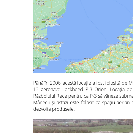
Până în 2006, acestă locație a fost folosită de 
13 aeronave Lockheed P-3 Orion. Locația de c
Războiului Rece pentru ca P-3 să vâneze submar
Mânecii și astăzi este folosit ca spațiu aeria
dezvolta produsele.