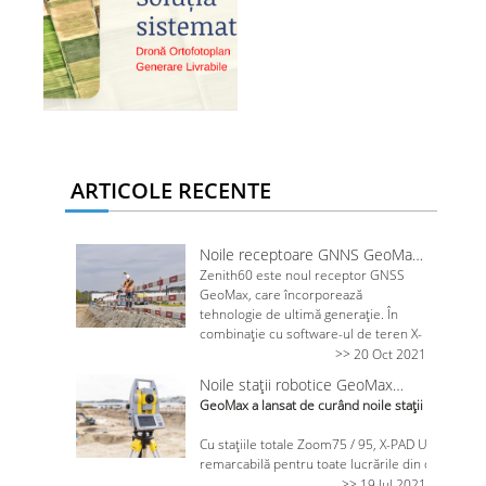
ARTICOLE RECENTE
Noile receptoare GNNS GeoMax
Zenith60 IMU
Zenith60 este noul receptor GNSS
GeoMax, care încorporează
tehnologie de ultimă generație. În
combinație cu software-ul de teren X-
PAD,GeoMax oferă o soluție GNSS
>> 20 Oct 2021
care asigură o experiență de lucru
Noile stații robotice GeoMax
convenabilă, flexibilă și plăcută. Ca
Zoom75/95
GeoMax a lansat de curând noile stații totale r
parte a grupului Hexagon, GeoMax
poate garanta că soluțiile sale
Cu stațiile totale Zoom75 / 95, X-PAD Ultimate și
funcționează atunci când aveți nevoie.
remarcabilă pentru toate lucrările din domeniu. So
Capacitatea de înclinare a
dezvoltate pentru a permite un flux de lucru eficie
>> 19 Jul 2021