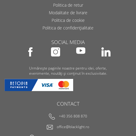
Cu motorul de măsurare de la
Politica de retur
partenerul nostru de încredere
Modalitate de livrare
NovAtel și alte tehnologii Hexagon,
Zenith60 este o antenă pe care vă
Politica de cookie
puteți baza. Desigur, Zenith60 acceptă
Politica de confidențialitate
toate sistemele și semnalele GNSS
actuale și este conceput pentru a
procesa toate semnalele viitoare.
SOCIAL MEDIA
Urmărește paginile noastre pentru idei, oferte,
evenimente, noutăți și conținut în exclusivitate.
CONTACT
+40 356 808 870
office@blacklight.ro