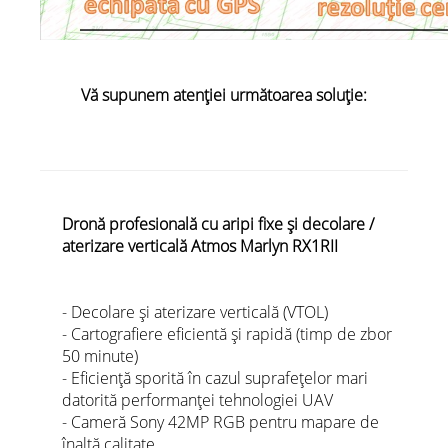
Vă supunem atenției următoarea soluție:
Dronă profesională cu aripi fixe și decolare /
aterizare verticală Atmos Marlyn RX1RII
- Decolare și aterizare verticală (VTOL)
- Cartografiere eficientă și rapidă (timp de zbor
50 minute)
- Eficiență sporită în cazul suprafețelor mari
datorită performanței tehnologiei UAV
- Cameră Sony 42MP RGB pentru mapare de
înaltă calitate