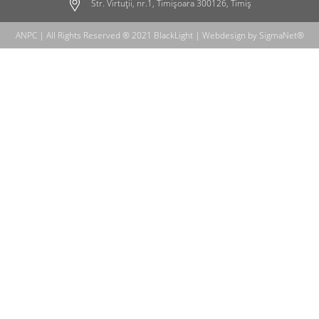
Str. Virtuții, nr.1, Timișoara 300126, Timiș
ANPC
| All Rights Reserved ® 2021 BlackLight | Webdesign by
SigmaNet®