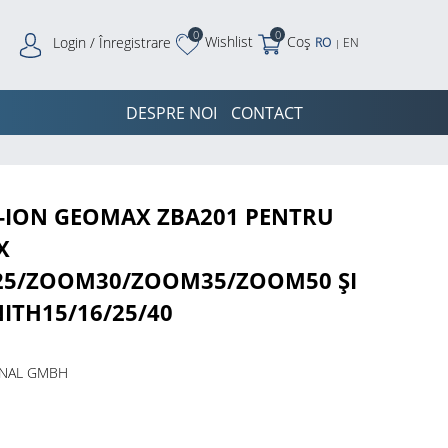
0
0
Wishlist
Coș
Login / Înregistrare
RO
EN
|
DESPRE NOI
CONTACT
-ION GEOMAX ZBA201 PENTRU
X
5/ZOOM30/ZOOM35/ZOOM50 ȘI
ITH15/16/25/40
ONAL GMBH