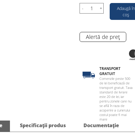
-
+
Adaugă în
coș
Alertă de preț
TRANSPORT
GRATUIT
Comenzile peste 500
de lei beneficiază de
transport gratuit. Taxa
standard de livrare
este 20 de lei, iar
pentru zonele care nu
se află în raza de
acoperire a curierului
costul poate fi mai
mare
e
Specificații produs
Documentație