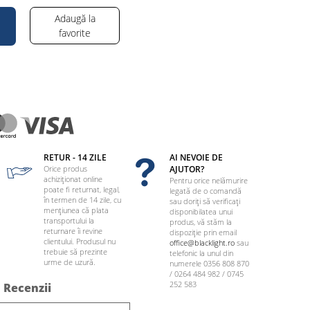
Adaugă la
favorite
RETUR - 14 ZILE
AI NEVOIE DE
Orice produs
AJUTOR?
achiziționat online
Pentru orice nelămurire
poate fi returnat, legal,
legată de o comandă
în termen de 14 zile, cu
sau doriți să verificați
mențiunea că plata
disponibilatea unui
transportului la
produs, vă stăm la
returnare îi revine
dispoziție prin email
clientului. Produsul nu
office@blacklight.ro
sau
trebuie să prezinte
telefonic la unul din
urme de uzură.
numerele 0356 808 870
/ 0264 484 982 / 0745
252 583
Recenzii