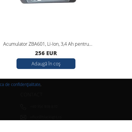
Acumulator ZBA601, Li-Ion, 3,4 Ah pentru
Receptor
receptoarele Zenith35
256 EUR
Adaugă în coș
ica de confidențialitate
.
CONTACT
+40 356 808 870
office@blacklight.ro
Str. Virtuții, nr.1, Timișoara 300126, Timiș