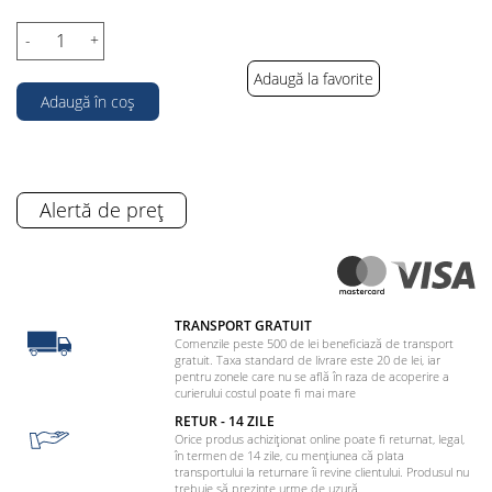
-
+
Adaugă la favorite
Adaugă în coș
Alertă de preț
TRANSPORT GRATUIT
Comenzile peste 500 de lei beneficiază de transport
gratuit. Taxa standard de livrare este 20 de lei, iar
pentru zonele care nu se află în raza de acoperire a
curierului costul poate fi mai mare
RETUR - 14 ZILE
Orice produs achiziționat online poate fi returnat, legal,
în termen de 14 zile, cu mențiunea că plata
transportului la returnare îi revine clientului. Produsul nu
trebuie să prezinte urme de uzură.