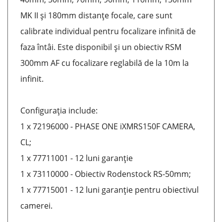
MK II și 180mm distanțe focale, care sunt
calibrate individual pentru focalizare infinită de
faza întâi. Este disponibil și un obiectiv RSM
300mm AF cu focalizare reglabilă de la 10m la
infinit.
Configurația include:
1 x 72196000 - PHASE ONE iXMRS150F CAMERA,
CL;
1 x 77711001 - 12 luni garanție
1 x 73110000 - Obiectiv Rodenstock RS-50mm;
1 x 77715001 - 12 luni garanție pentru obiectivul
camerei.