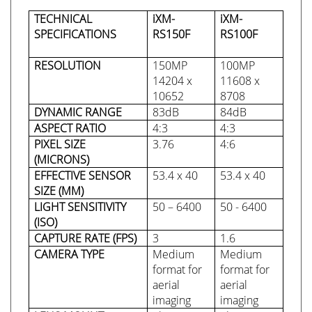
TECHNICAL
iXM-
iXM-
SPECIFICATIONS
RS150F
RS100F
RESOLUTION
150MP
100MP
14204 x
11608 x
10652
8708
DYNAMIC RANGE
83dB
84dB
ASPECT RATIO
4:3
4:3
PIXEL SIZE
3.76
4:6
(MICRONS)
EFFECTIVE SENSOR
53.4 x 40
53.4 x 40
SIZE (MM)
LIGHT SENSITIVITY
50 – 6400
50 - 6400
(ISO)
CAPTURE RATE (FPS)
3
1.6
CAMERA TYPE
Medium
Medium
format for
format for
aerial
aerial
imaging
imaging