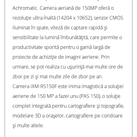
Achromatic. Camera aeriană de 150MP oferă o
rezoluție ultra-înaltă (14204 x 10652), senzor CMOS
iluminat în spate, viteză de captare rapidă și
sensibilitate la lumină îmbunătățită, care permite o
productivitate sporită pentru o gamă largă de
proiecte de achiziție de imagini aeriene. Prin
urmare, se pot realiza cu ușurință mai multe ore de
zbor pe zi și mai multe zile de zbor pe an.
Camera iXM-RS150F este inima imagistică a soluției
aeriene de 150 MP a fazei unu (PAS 150), o soluție
complet integrată pentru cartografiere și topografie,
modelare 3D a orașelor, cartografiere pe coridoare
și multe altele.