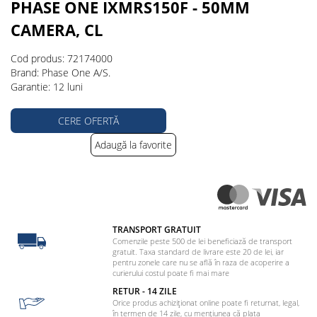
PHASE ONE IXMRS150F - 50MM
CAMERA, CL
Cod produs: 72174000
Brand: Phase One A/S.
Garantie: 12 luni
CERE OFERTĂ
Adaugă la favorite
TRANSPORT GRATUIT
Comenzile peste 500 de lei beneficiază de transport
gratuit. Taxa standard de livrare este 20 de lei, iar
pentru zonele care nu se află în raza de acoperire a
curierului costul poate fi mai mare
RETUR - 14 ZILE
Orice produs achiziționat online poate fi returnat, legal,
în termen de 14 zile, cu mențiunea că plata