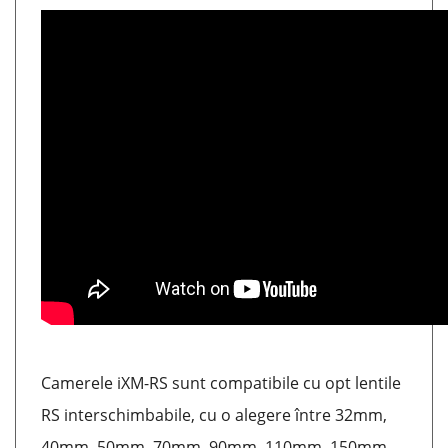
Camerele iXM-RS sunt compatibile cu opt lentile
RS interschimbabile, cu o alegere între 32mm,
40mm, 50mm, 70mm, 90mm, 110mm, 150mm