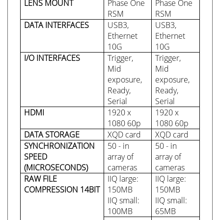
LENS MOUNT
Phase One
Phase One
RSM
RSM
DATA INTERFACES
USB3,
USB3,
Ethernet
Ethernet
10G
10G
I/O INTERFACES
Trigger,
Trigger,
Mid
Mid
exposure,
exposure,
Ready,
Ready,
Serial
Serial
HDMI
1920 x
1920 x
1080 60p
1080 60p
DATA STORAGE
XQD card
XQD card
SYNCHRONIZATION
50 - in
50 - in
SPEED
array of
array of
(MICROSECONDS)
cameras
cameras
RAW FILE
IIQ large:
IIQ large:
COMPRESSION 14BIT
150MB
150MB
IIQ small:
IIQ small:
100MB
65MB