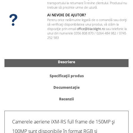
transportului la returnare îi revine clientului. Produsul nu
trebuie să prezinte urme de uzură.
AI NEVOIE DE AJUTOR?
Pentru orice nelămurire legată de o comandă sau doriți
să verificați disponibilatea unui produs, vă stăm la
dispoziție prin email
office@blacklight.ro
sau telefonic la
unul din numerele 0356 808 870 / 0264 484 982 / 0745
252 583
Descriere
Specificații produs
Documentație
Recenzii
Camerele aeriene iXM-RS full frame de 150MP și
100MP sunt disponibile în format RGB și