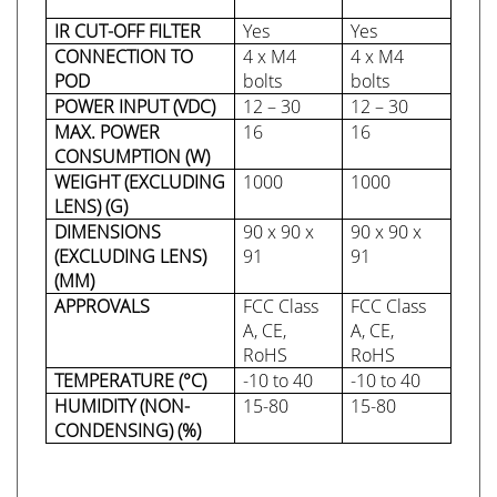
IR CUT-OFF FILTER
Yes
Yes
CONNECTION TO
4 x M4
4 x M4
POD
bolts
bolts
POWER INPUT (VDC)
12 – 30
12 – 30
MAX. POWER
16
16
CONSUMPTION (W)
WEIGHT (EXCLUDING
1000
1000
LENS) (G)
DIMENSIONS
90 x 90 x
90 x 90 x
(EXCLUDING LENS)
91
91
(MM)
APPROVALS
FCC Class
FCC Class
A, CE,
A, CE,
RoHS
RoHS
TEMPERATURE (°C)
-10 to 40
-10 to 40
HUMIDITY (NON-
15-80
15-80
CONDENSING) (%)