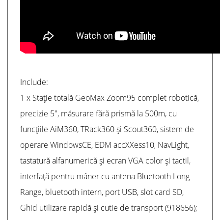
Include:
1 x Stație totală GeoMax Zoom95 complet robotică,
precizie 5", măsurare fără prismă la 500m, cu
funcțiile AiM360, TRack360 și Scout360, sistem de
operare WindowsCE, EDM accXXess10, NavLight,
tastatură alfanumerică și ecran VGA color și tactil,
interfață pentru mâner cu antena Bluetooth Long
Range, bluetooth intern, port USB, slot card SD,
Ghid utilizare rapidă și cutie de transport (918656);