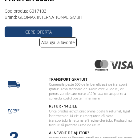
Cod produs: 6017103
Brand: GEOMAX INTERNATIONAL GMBH
CERE OFERTĂ
Adaugă la favorite
TRANSPORT GRATUIT
Comenzile peste 500 de lei beneficiază de transport
gratuit. Taxa standard de livrare este 20 de lei, iar
pentru zonele care nu se află în raza de acoperire a
curierului costul poate fi mai mare
RETUR - 14 ZILE
Orice produs achiziționat online poate fi returnat, legal,
în termen de 14 zile, cu mențiunea că plata
transportului la returnare îi revine clientului. Produsul nu
trebuie să prezinte urme de uzură.
AI NEVOIE DE AJUTOR?
Pentru orice nelămurire legată de o comandă sau doriți