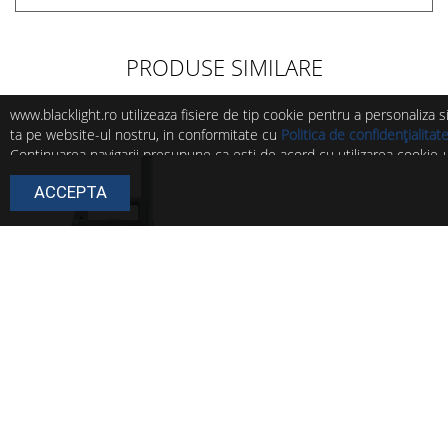
PRODUSE SIMILARE
www.blacklight.ro utilizeaza fisiere de tip cookie pentru a personaliza 
ta pe website-ul nostru, in conformitate cu
Politica de confidențialitat
Continuarea navigarii presupune ca esti de acord cu utilizarea cookie-ur
Poti modifica in orice moment setarile acestor fisiere cookie urmand in
ACCEPTA
Politica de cookie
.