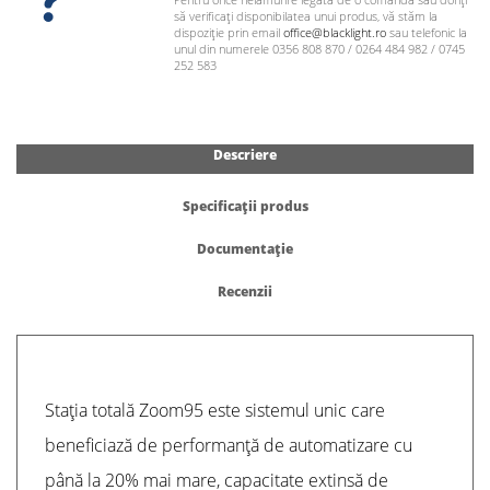
să verificați disponibilatea unui produs, vă stăm la
dispoziție prin email
office@blacklight.ro
sau telefonic la
unul din numerele 0356 808 870 / 0264 484 982 / 0745
252 583
Descriere
Specificații produs
Documentație
Recenzii
Stația totală Zoom95 este sistemul unic care
beneficiază de performanță de automatizare cu
până la 20% mai mare, capacitate extinsă de