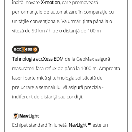
înaltă inovare
X-motion
, care promovează
performanțele de automatizare în comparație cu
unitățile convenționale. Va urmări ținta până la o
viteză de 90 km / h pe o distanță de 100 m
Tehnologia accXess EDM
de la GeoMax asigură
măsurători fără reflux de până la 1000 m. Amprenta
laser foarte mică și tehnologia sofisticată de
prelucrare a semnalului vă asigură precizia -
indiferent de distanță sau condiții.
Echipat standard în lunetă,
NavLight ™
este un