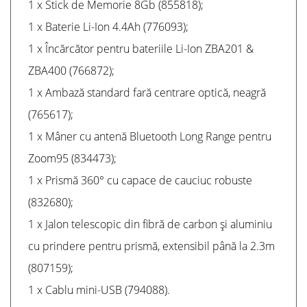
1 x Stick de Memorie 8Gb (855818);
1 x Baterie Li-Ion 4.4Ah (776093);
1 x Încărcător pentru bateriile Li-Ion ZBA201 &
ZBA400 (766872);
1 x Ambază standard fară centrare optică, neagră
(765617);
1 x Mâner cu antenă Bluetooth Long Range pentru
Zoom95 (834473);
1 x Prismă 360° cu capace de cauciuc robuste
(832680);
1 x Jalon telescopic din fibră de carbon și aluminiu
cu prindere pentru prismă, extensibil până la 2.3m
(807159);
1 x Cablu mini-USB (794088).