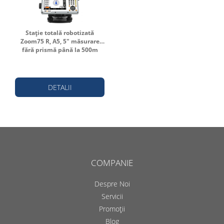
Stație totală robotizată
Zoom75 R, A5, 5" măsurare
fără prismă până la 500m
DETALII
COMPANIE
Despre Noi
Servicii
Promoții
Blog